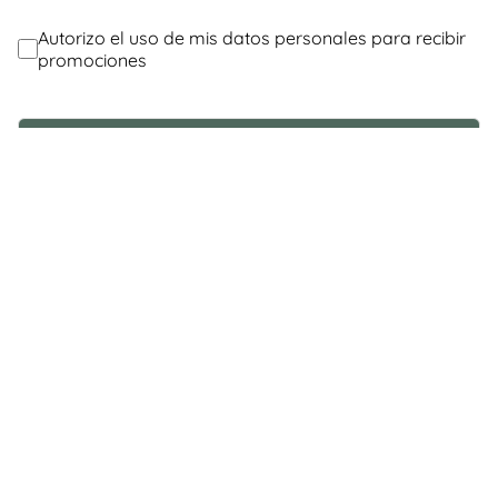
@Contáctanos
Servicio al Consumidor
Legal
Cuenta
© Copyright 2026 / Pasqualini