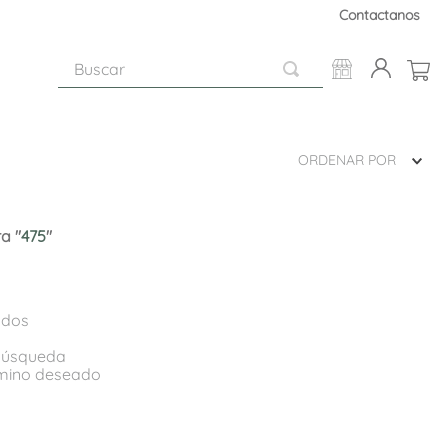
Contactanos
Buscar
ORDENAR POR
a "
475
"
ados
 búsqueda
rmino deseado