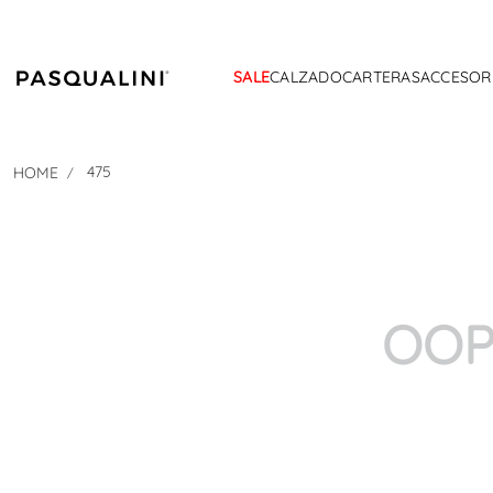
SALE
CALZADO
CARTERAS
ACCESOR
475
OOP