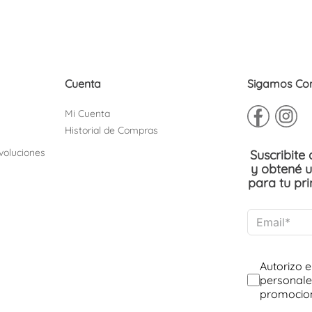
10
.
adelaida
Cuenta
Sigamos Co
Mi Cuenta
Historial de Compras
voluciones
Suscribite
y obtené 
para tu pr