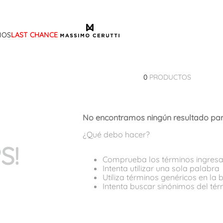
IOS
LAST CHANCE
TÉRMINOS MÁS BUSCADOS
1
.
sandalias
0
PRODUCTOS
2
.
mocasin
3
.
sandalia
No encontramos ningún resultado par
4
.
botas
¿Qué debo hacer?
5
.
zapato
S!
6
.
bota frange
Comprueba los términos ingres
Intenta utilizar una sola palabra
7
.
cartera
Utiliza términos genéricos en la
Intenta buscar sinónimos del té
8
.
ballerina
9
.
tina