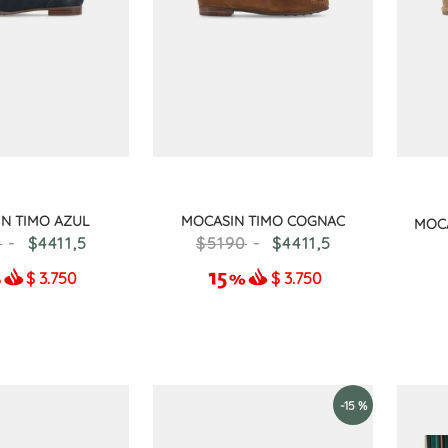
10
.
adelaida
N TIMO AZUL
MOCASIN TIMO COGNAC
MOCA
0
4411
,
5
5190
4411
,
5
$
3.750
$
3.750
-
15 %