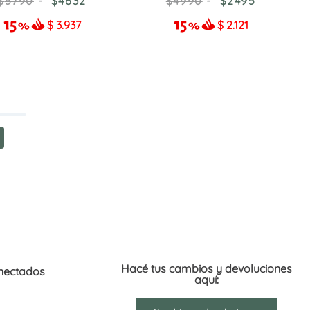
5790
4632
4990
2495
$
3.937
$
2.121
Hacé tus cambios y devoluciones
nectados
aquí: