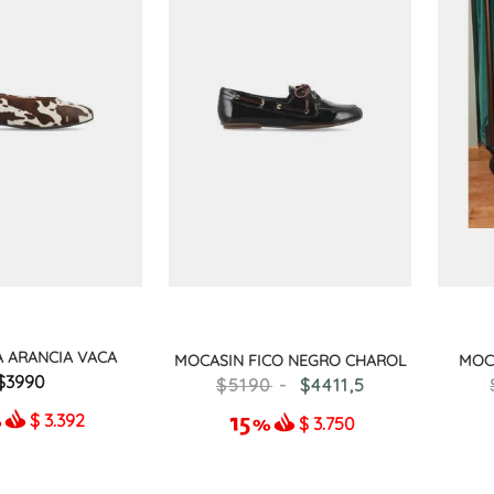
A ARANCIA VACA
MOCASIN FICO NEGRO CHAROL
MOC
3990
5190
4411
,
5
$
3.392
$
3.750