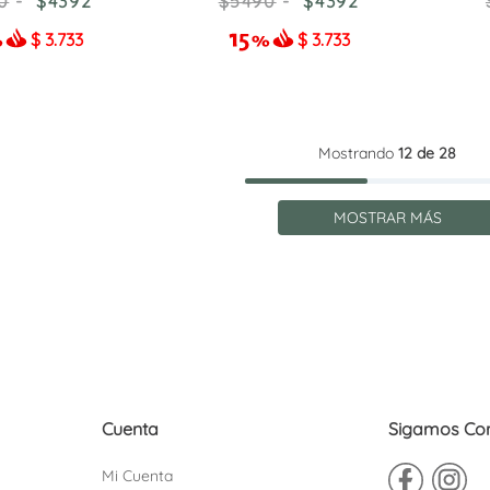
0
4392
5490
4392
$
3.733
$
3.733
Mostrando
12 de 28
MOSTRAR MÁS
Cuenta
Sigamos Co
Mi Cuenta