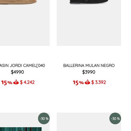
SIN JORDI CAMEL[040
BALLERINA MULAN NEGRO
4990
3990
$
4.242
$
3.392
-
30 %
-
30 %