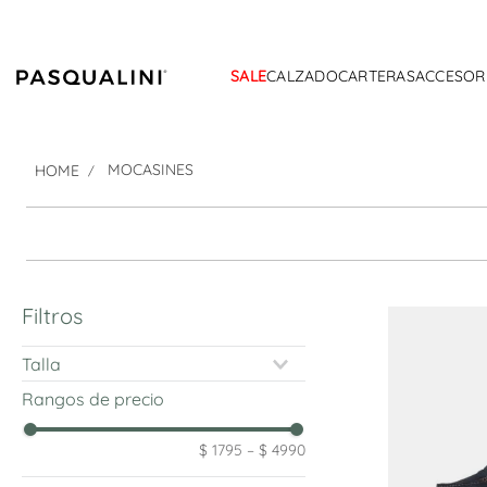
SALE
CALZADO
CARTERAS
ACCESOR
MOCASINES
Filtros
Talla
35
Rangos de precio
36
37
$ 1795
–
$ 4990
38