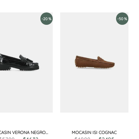
-
20 %
-
50 %
ASIN VERONA NEGRO
MOCASIN ISI COGNAC
CROCO CHAROL