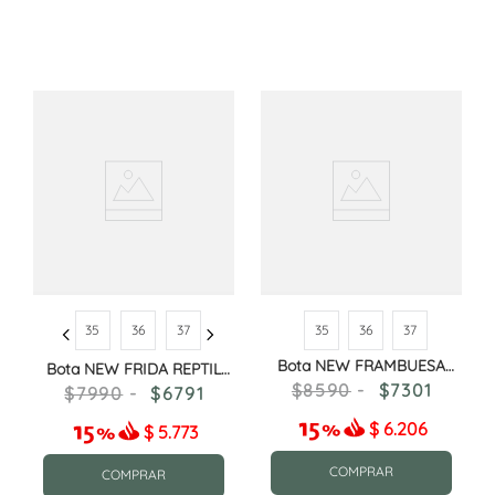
35
36
37
35
36
37
Bota NEW FRAMBUESA
Bota NEW FRIDA REPTIL
NEGRO-NEGRO
NEGRO
8590
7301
7990
6791
$
6.206
$
5.773
COMPRAR
COMPRAR