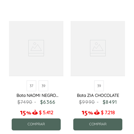
37
39
39
Bota NAOMI NEGRO
Bota ZIA CHOCOLATE
CROCO CHAROL
7490
6366
9990
8491
$
5.412
$
7.218
COMPRAR
COMPRAR