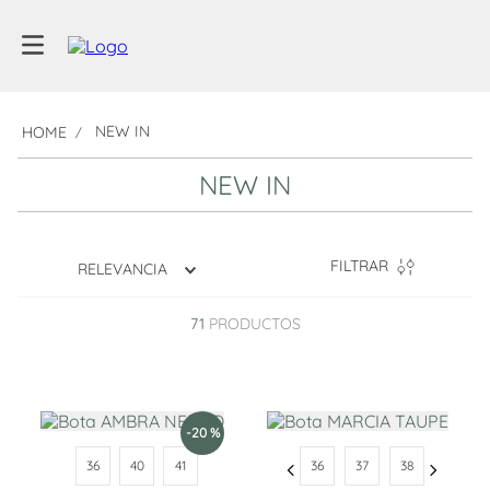
NEW IN
NEW IN
FILTRAR
RELEVANCIA
71
PRODUCTOS
-
20 %
36
40
41
36
37
38