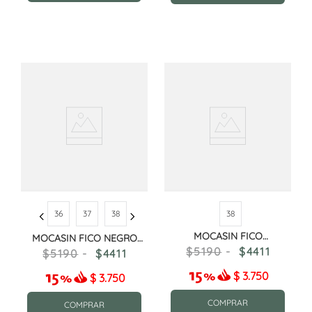
36
37
38
38
MOCASIN FICO
MOCASIN FICO NEGRO
BORDEAUX[W51
CHAROL
5190
4411
5190
4411
$
3.750
$
3.750
COMPRAR
COMPRAR