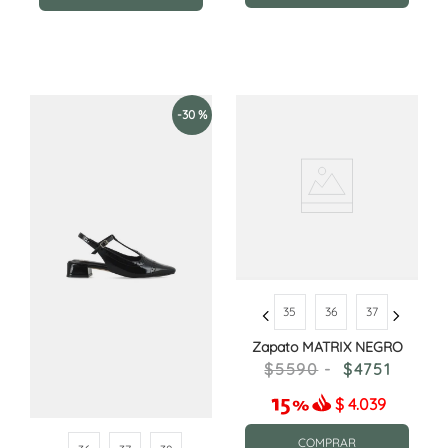
-
30 %
35
36
37
Zapato MATRIX NEGRO
5590
4751
$
4.039
COMPRAR