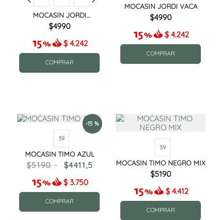
MOCASIN JORDI VACA
MOCASIN JORDI
4990
CAMEL[040
4990
$
4.242
$
4.242
COMPRAR
COMPRAR
-
15 %
39
39
MOCASIN TIMO AZUL
MOCASIN TIMO NEGRO MIX
5190
4411
,
5
5190
$
3.750
$
4.412
COMPRAR
COMPRAR