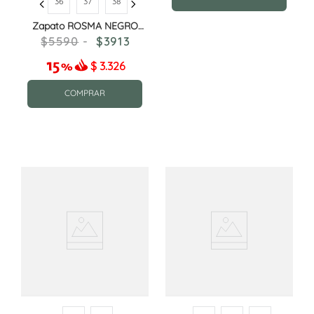
36
37
38
Zapato ROSMA NEGRO
CHAROL
5590
3913
$
3.326
COMPRAR