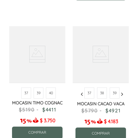
37
39
40
37
38
39
MOCASIN TIMO COGNAC
MOCASIN CACAO VACA
5190
4411
5790
4921
$
3.750
$
4.183
COMPRAR
COMPRAR