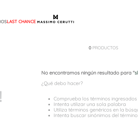
IOS
LAST CHANCE
TÉRMINOS MÁS BUSCADOS
1
.
sandalias
0
PRODUCTOS
2
.
mocasin
3
.
sandalia
No encontramos ningún resultado para "
s
4
.
botas
¿Qué debo hacer?
5
.
zapato
!
6
.
bota frange
Comprueba los términos ingresados
Intenta utilizar una sola palabra
7
.
cartera
Utiliza términos genéricos en la bús
Intenta buscar sinónimos del términ
8
.
ballerina
9
.
tina