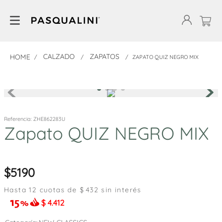
CALZADO
ZAPATOS
ZAPATO QUIZ NEGRO MIX
Referencia
:
ZHE862283U
Zapato QUIZ NEGRO MIX
5190
Hasta
12
cuotas de $
432
sin interés
$
4.412