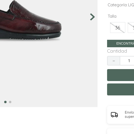
10
.
sneakers
Categoría
LI
Talla
36
ENCONTRÁ
Cantidad
－
Envío
super