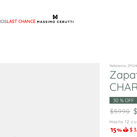
IOS
LAST CHANCE
TÉRMINOS MÁS BUSCADOS
1
.
sandalias
2
.
mocasin
3
.
sandalia
Referencia
:
ZFG1
Zapa
4
.
botas
CHA
5
.
zapato
6
.
cartera
30 %
OFF
7
.
ballerina
5990
8
.
adelaida
Hasta
12
cu
9
.
tina
$
3