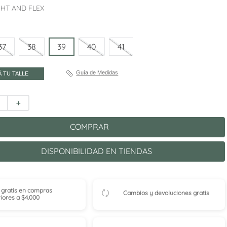
GHT AND FLEX
37
38
39
40
41
Guía de Medidas
 TU TALLE
＋
COMPRAR
DISPONIBILIDAD EN TIENDAS
 gratis en compras
Cambios y devoluciones gratis
iores a $4.000