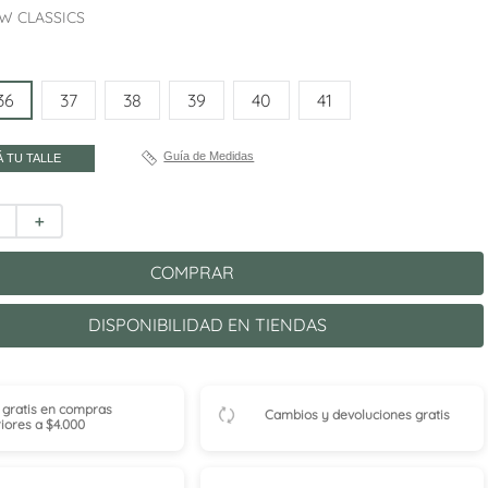
W CLASSICS
36
37
38
39
40
41
Guía de Medidas
 TU TALLE
＋
COMPRAR
DISPONIBILIDAD EN TIENDAS
 gratis en compras
Cambios y devoluciones gratis
iores a $4.000