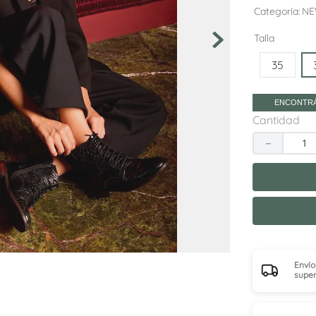
10
.
adelaida
Categoría
NE
Talla
35
ENCONTRÁ
Cantidad
－
Envío
super