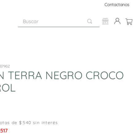
Contactanos
Buscar
00790Z
N TERRA NEGRO CROCO
ROL
otas de $
540
sin interés
.517