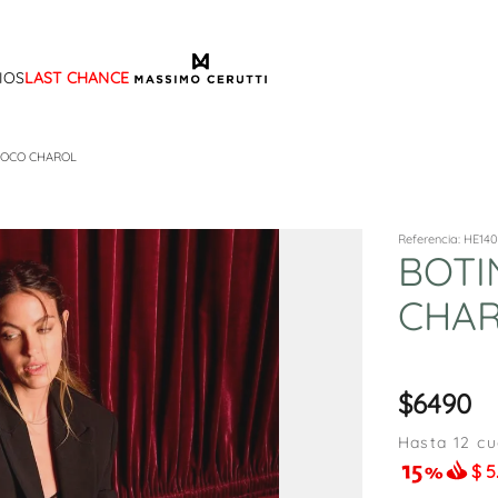
IOS
LAST CHANCE
TÉRMINOS MÁS BUSCADOS
1
.
sandalias
ROCO CHAROL
2
.
mocasin
3
.
sandalia
Referencia
:
HE14
BOTI
4
.
botas
CHA
5
.
zapato
6
.
cartera
7
.
botin
6490
8
.
ballerina
Hasta
12
cu
9
.
tina
$
5