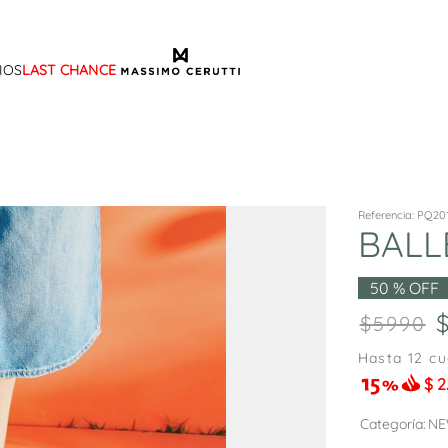
IOS
LAST CHANCE
TÉRMINOS MÁS BUSCADOS
1
.
sandalias
2
.
mocasin
3
.
sandalia
Referencia
:
PQ201
BALL
4
.
botas
5
.
zapato
50 %
OFF
6
.
bota frange
5990
7
.
cartera
Hasta
12
cu
$
2
8
.
ballerina
9
.
tina
Categoría
NE