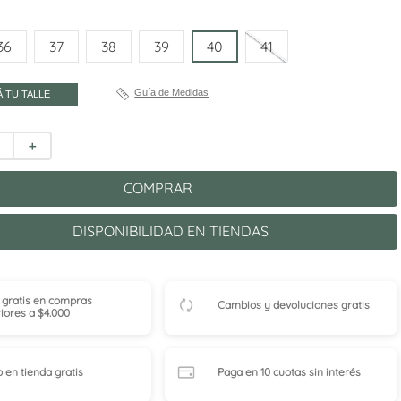
36
37
38
39
40
41
Guía de Medidas
 TU TALLE
＋
COMPRAR
DISPONIBILIDAD EN TIENDAS
 gratis en compras
Cambios y devoluciones gratis
iores a $4.000
o en tienda
gratis
Paga en 10 cuotas
sin interés