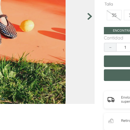
10
.
adelaida
Talla
35
ENCONTRÁ
Cantidad
－
Envío
super
Retir