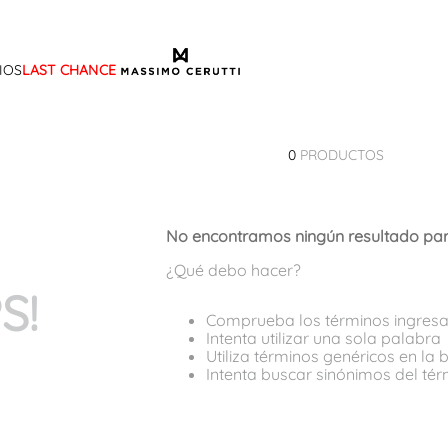
IOS
LAST CHANCE
TÉRMINOS MÁS BUSCADOS
1
.
sandalias
0
PRODUCTOS
2
.
mocasin
3
.
sandalia
No encontramos ningún resultado par
4
.
botas
¿Qué debo hacer?
5
.
zapato
S!
6
.
cartera
Comprueba los términos ingres
Intenta utilizar una sola palabra
7
.
ballerina
Utiliza términos genéricos en la
Intenta buscar sinónimos del té
8
.
adelaida
9
.
tina