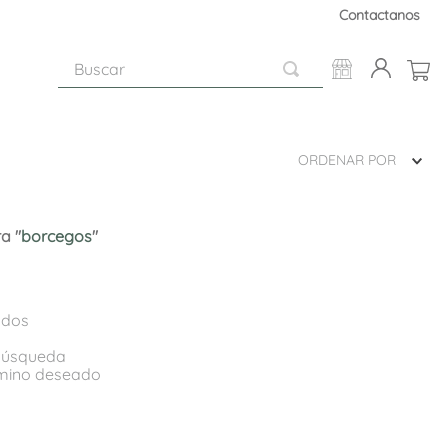
Contactanos
Buscar
ORDENAR POR
a "
borcegos
"
ados
 búsqueda
rmino deseado