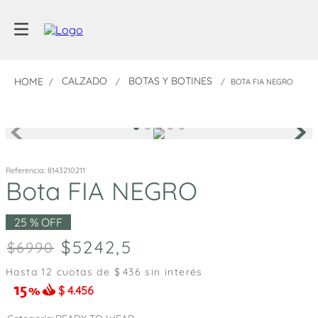
CALZADO
BOTAS Y BOTINES
BOTA FIA NEGRO
Referencia
:
8143210211
Bota FIA NEGRO
25 %
OFF
5242
,
5
6990
Hasta
12
cuotas de $
436
sin interés
$
4.456