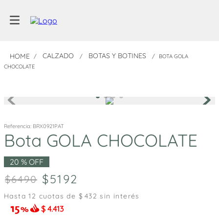
CALZADO
BOTAS Y BOTINES
BOTA GOLA
CHOCOLATE
Referencia
:
BRX0921PAT
Bota GOLA CHOCOLATE
20 %
OFF
5192
6490
Hasta
12
cuotas de $
432
sin interés
$
4.413