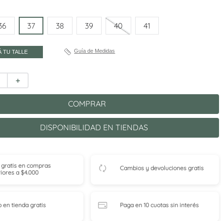
36
37
38
39
40
41
Guía de Medidas
 TU TALLE
＋
COMPRAR
DISPONIBILIDAD EN TIENDAS
 gratis en compras
Cambios y devoluciones gratis
iores a $4.000
o en tienda
gratis
Paga en 10 cuotas
sin interés