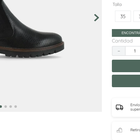
10
.
sneakers
Talla
35
ENCONTRÁ
Cantidad
－
Envío
super
Retir