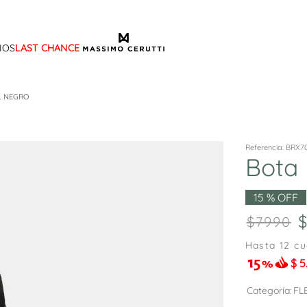
IOS
LAST CHANCE
TÉRMINOS MÁS BUSCADOS
1
.
sandalias
L NEGRO
2
.
mocasin
3
.
sandalia
Referencia
:
BRX7
Bota
4
.
botas
5
.
zapato
15 %
OFF
6
.
cartera
7990
7
.
ballerina
Hasta
12
cu
$
5
8
.
tina
9
.
adelaida
Categoría
FL