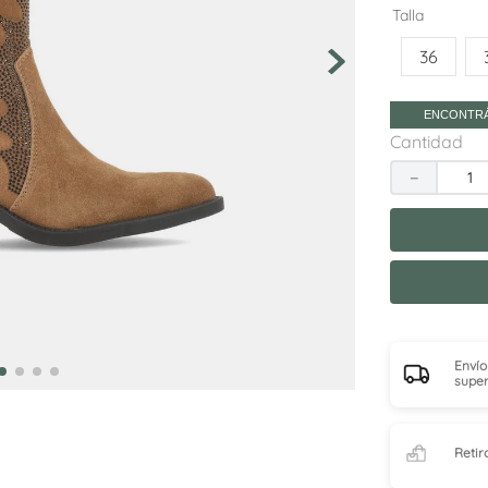
10
.
adelaida
Talla
36
ENCONTRÁ
Cantidad
－
Envío
super
Retir