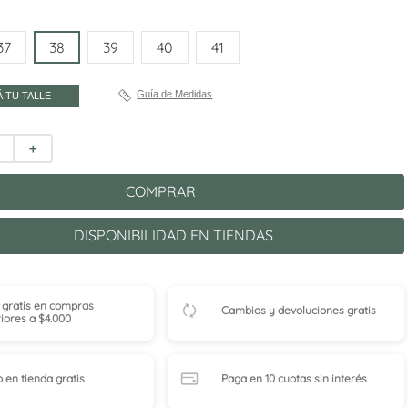
37
38
39
40
41
Guía de Medidas
 TU TALLE
＋
COMPRAR
DISPONIBILIDAD EN TIENDAS
 gratis en compras
Cambios y devoluciones gratis
iores a $4.000
o en tienda
gratis
Paga en 10 cuotas
sin interés