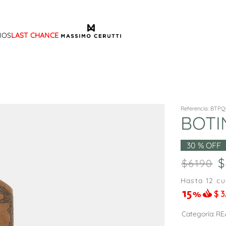
IOS
LAST CHANCE
TÉRMINOS MÁS BUSCADOS
1
.
sandalias
2
.
mocasin
3
.
sandalia
Referencia
:
BTPQ
BOTI
4
.
botas
5
.
zapato
30 %
OFF
6
.
cartera
6190
7
.
botin
Hasta
12
cu
$
3
8
.
ballerina
9
.
tina
Categoría
RE