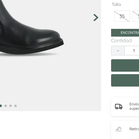
10
.
sneakers
Talla
35
ENCONTRÁ
Cantidad
－
Envío
super
Retir