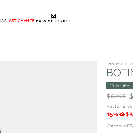
IOS
LAST CHANCE
TÉRMINOS MÁS BUSCADOS
1
.
sandalias
IX
2
.
mocasin
3
.
sandalia
Referencia
:
BHE2
BOTI
4
.
botas
5
.
zapato
15 %
OFF
6
.
cartera
6790
7
.
ballerina
Hasta
12
cu
$
4
8
.
tina
9
.
adelaida
Categoría
RE