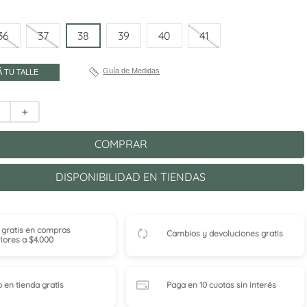
36
37
38
39
40
41
Guía de Medidas
 TU TALLE
＋
COMPRAR
DISPONIBILIDAD EN TIENDAS
 gratis en compras
Cambios y devoluciones gratis
iores a $4.000
o en tienda
gratis
Paga en 10 cuotas
sin interés