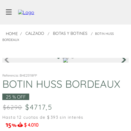
CALZADO
BOTAS Y BOTINES
BOTIN HUSS
BORDEAUX
Referencia
:
BHE25118FP
BOTIN HUSS BORDEAUX
25 %
OFF
4717
,
5
6290
Hasta
12
cuotas de $
393
sin interés
$
4.010