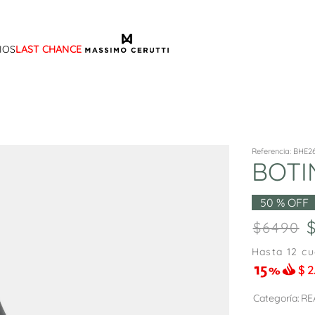
IOS
LAST CHANCE
TÉRMINOS MÁS BUSCADOS
1
.
sandalias
2
.
mocasin
3
.
sandalia
Referencia
:
BHE26
BOTI
4
.
botas
5
.
zapato
50 %
OFF
6
.
cartera
6490
7
.
ballerina
Hasta
12
cu
$
2
8
.
tina
9
.
adelaida
Categoría
RE