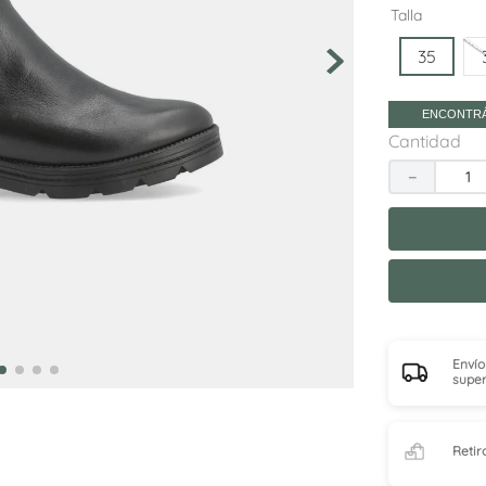
10
.
sneakers
Talla
35
ENCONTRÁ
Cantidad
－
Envío
super
Retir