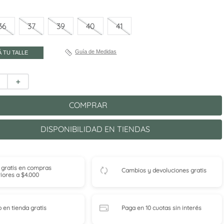
36
37
39
40
41
Guía de Medidas
 TU TALLE
＋
COMPRAR
DISPONIBILIDAD EN TIENDAS
 gratis en compras
Cambios y devoluciones gratis
iores a $4.000
o en tienda
gratis
Paga en 10 cuotas
sin interés