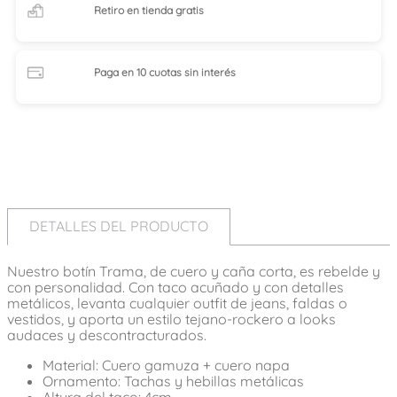
Retiro en tienda
gratis
Paga en 10 cuotas
sin interés
DETALLES DEL PRODUCTO
Nuestro botín Trama, de cuero y caña corta, es rebelde y
con personalidad. Con taco acuñado y con detalles
metálicos, levanta cualquier outfit de jeans, faldas o
vestidos, y aporta un estilo tejano-rockero a looks
audaces y descontracturados.
Material: Cuero gamuza + cuero napa
Ornamento: Tachas y hebillas metálicas
Altura del taco: 4cm