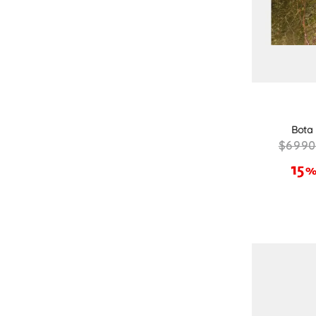
Bota
699