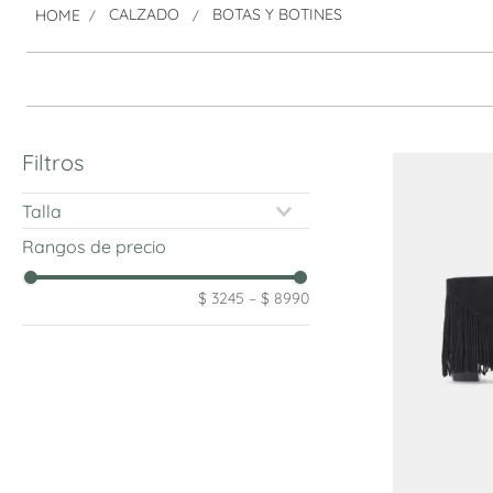
CALZADO
BOTAS Y BOTINES
Filtros
Talla
35
Rangos de precio
36
37
$ 3245
–
$ 8990
38
39
40
41