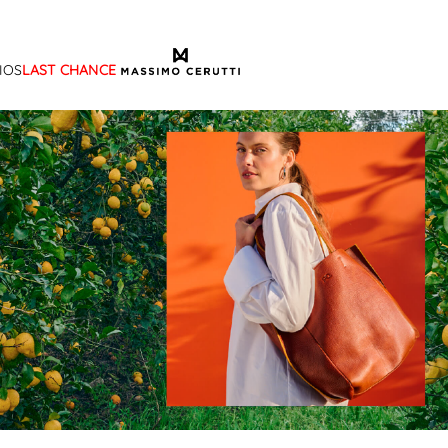
IOS
LAST CHANCE
TÉRMINOS MÁS BUSCADOS
1
.
sandalias
2
.
mocasin
3
.
sandalia
4
.
botas
5
.
zapato
6
.
cartera
7
.
ballerina
8
.
tina
9
.
adelaida