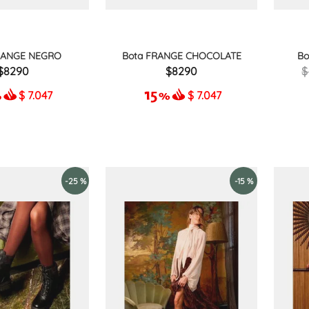
RANGE NEGRO
Bota FRANGE CHOCOLATE
Bo
8290
8290
$
7.047
$
7.047
-
25 %
-
15 %