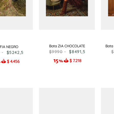
Bota ZIA CHOCOLATE
Bot
 FIA NEGRO
9990
8491
,
5
0
5242
,
5
$
7.218
$
4.456