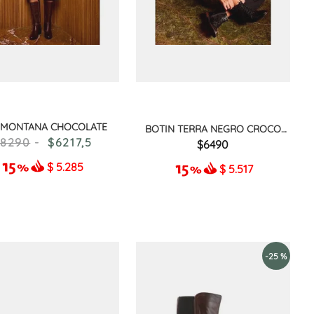
a MONTANA CHOCOLATE
BOTIN TERRA NEGRO CROCO
CHAROL
8290
6217
,
5
6490
$
5.285
$
5.517
-
25 %