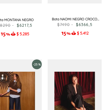
Bota NAOMI NEGRO CROCO
ta MONTANA NEGRO
CHAROL
7490
6366
,
5
8290
6217
,
5
$
5.412
$
5.285
-
25 %