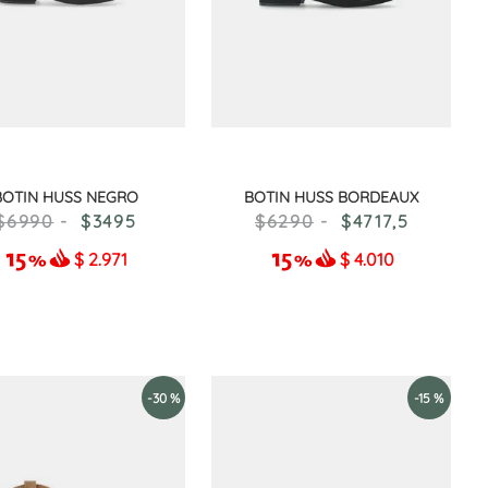
BOTIN HUSS NEGRO
BOTIN HUSS BORDEAUX
6990
3495
6290
4717
,
5
$
2.971
$
4.010
-
30 %
-
15 %