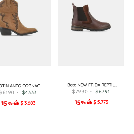
Bota NEW FRIDA REPTIL
OTIN ANTO COGNAC
CHOCOLATE
7990
6791
6190
4333
$
5.773
$
3.683