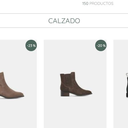
10
.
carteras
150
PRODUCTOS
CALZADO
-
23 %
-
20 %