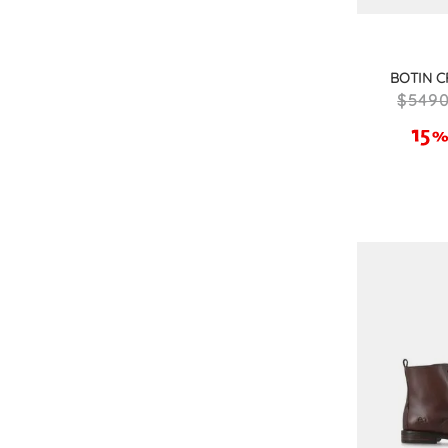
Sneakers
Zapatos
Zueco
BOTIN C
549