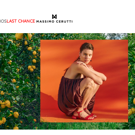
IOS
LAST CHANCE
TÉRMINOS MÁS BUSCADOS
1
.
sandalias
2
.
mocasin
3
.
sandalia
4
.
botas
5
.
bota frange
6
.
cartera
7
.
zapato
8
.
tina
9
.
adelaida