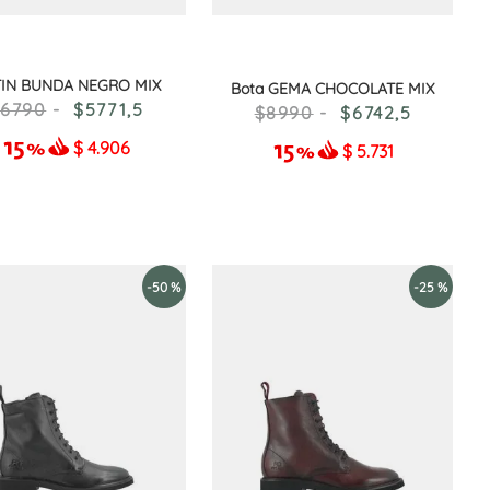
IN BUNDA NEGRO MIX
Bota GEMA CHOCOLATE MIX
6790
5771
,
5
8990
6742
,
5
$
4.906
$
5.731
-
50 %
-
25 %