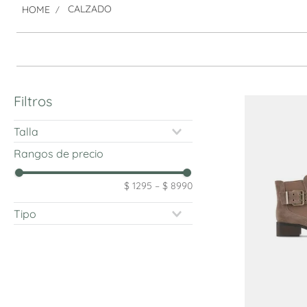
CALZADO
Filtros
Talla
35
Rangos de precio
36
37
$ 1295
–
$ 8990
38
39
Ballerinas
40
Botas y botines
41
Mocasines
Sandalias
Slip On