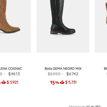
ILENA COGNAC
Bota GEMA NEGRO MIX
B
0
4613
8990
6742
$
3.921
$
5.731