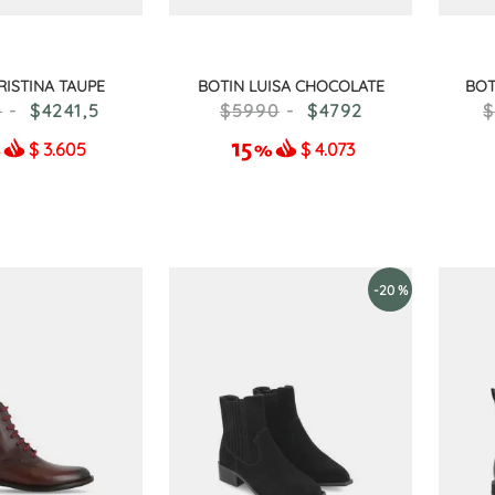
RISTINA TAUPE
BOTIN LUISA CHOCOLATE
BOT
0
4241
,
5
5990
4792
$
3.605
$
4.073
-
20 %