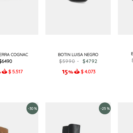
TERRA COGNAC
BOTIN LUISA NEGRO
6490
5990
4792
$
5.517
$
4.073
-
30 %
-
25 %