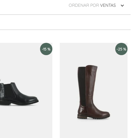
ORDENAR POR
VENTAS
-
15 %
-
25 %