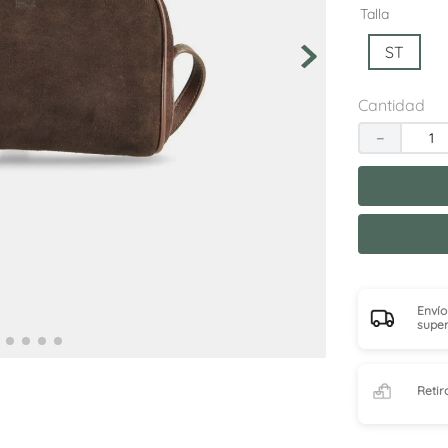
10
.
adelaida
Talla
ST
Cantidad
－
Envío
super
Retir