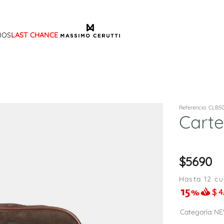
IOS
LAST CHANCE
TÉRMINOS MÁS BUSCADOS
1
.
sandalias
2
.
mocasin
3
.
sandalia
Referencia
:
CLB5
Cart
4
.
botas
5
.
zapato
6
.
cartera
5690
7
.
botin
Hasta
12
cu
$
4
8
.
ballerina
9
.
tina
Categoría
NE