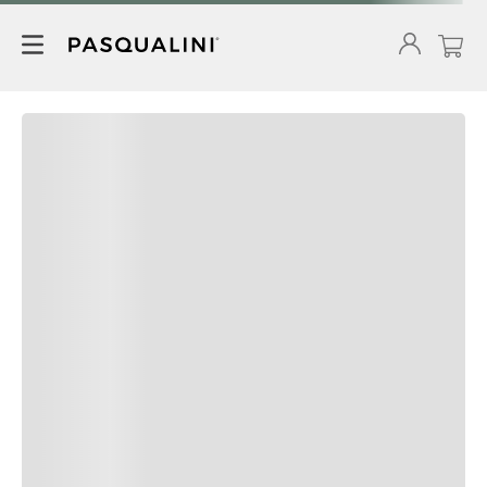
OTROS CLIENTES SE
INTERESARON POR
O/S
O/S
Carteras BORLINGA TERRACOTA
Carteras BORLINGA CHOCOLATE
MIX
6990
6990