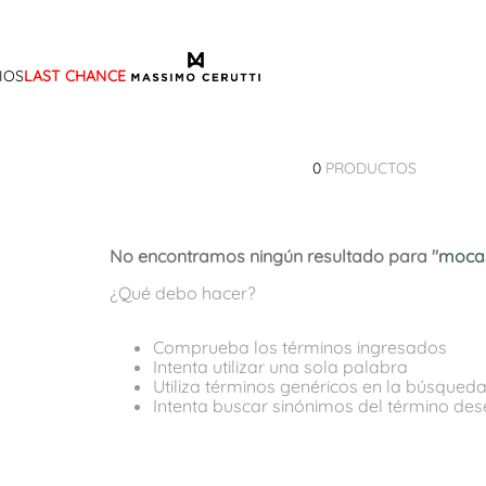
IOS
LAST CHANCE
TÉRMINOS MÁS BUSCADOS
1
.
sandalias
0
PRODUCTOS
2
.
mocasin
3
.
sandalia
No encontramos ningún resultado para "
mocas
4
.
botas
¿Qué debo hacer?
5
.
zapato
6
.
cartera
Comprueba los términos ingresados
Intenta utilizar una sola palabra
7
.
botin
Utiliza términos genéricos en la búsqued
Intenta buscar sinónimos del término de
8
.
ballerina
9
.
tina