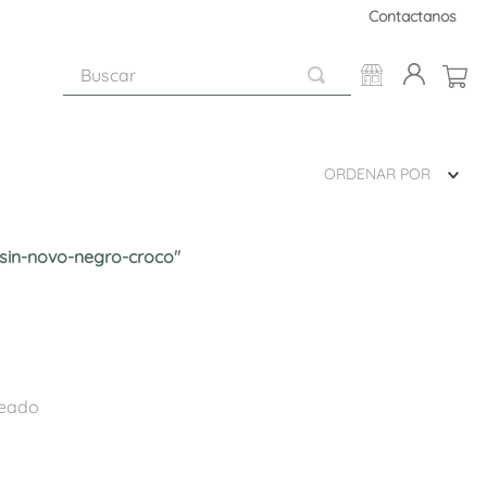
Contactanos
Buscar
ORDENAR POR
in-novo-negro-croco
"
a
seado