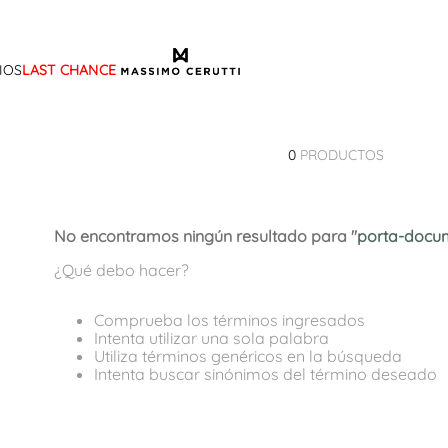
IOS
LAST CHANCE
TÉRMINOS MÁS BUSCADOS
1
.
sandalias
0
PRODUCTOS
2
.
mocasin
3
.
sandalia
No encontramos ningún resultado para "
porta-docum
4
.
botas
¿Qué debo hacer?
5
.
zapato
6
.
cartera
Comprueba los términos ingresados
Intenta utilizar una sola palabra
7
.
ballerina
Utiliza términos genéricos en la búsqueda
Intenta buscar sinónimos del término deseado
8
.
adelaida
9
.
tina