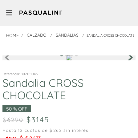
CALZADO
SANDALIAS
SANDALIA CROSS CHOCOLATE
Referencia
:
B021111046
Sandalia CROSS
CHOCOLATE
50 %
OFF
3145
6290
Hasta
12
cuotas de $
262
sin interés