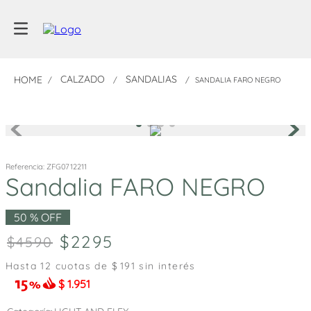
CALZADO
SANDALIAS
SANDALIA FARO NEGRO
Referencia
:
ZFG0712211
Sandalia FARO NEGRO
50 %
OFF
2295
4590
Hasta
12
cuotas de $
191
sin interés
$
1.951