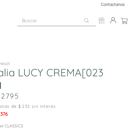
Contactanos
Buscar
190023
alia LUCY CREMA[023
2795
otas de $
232
sin interés
.376
W CLASSICS