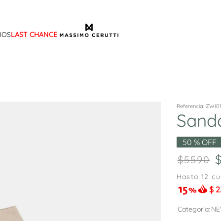
IOS
LAST CHANCE
TÉRMINOS MÁS BUSCADOS
1
.
sandalias
2
.
mocasin
3
.
sandalia
Referencia
:
ZWI0
Sand
4
.
botas
5
.
zapato
50 %
OFF
6
.
bota frange
5590
7
.
cartera
Hasta
12
cu
$
2
8
.
ballerina
9
.
tina
Categoría
NE