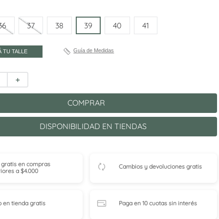
36
37
38
39
40
41
Guía de Medidas
 TU TALLE
＋
COMPRAR
DISPONIBILIDAD EN TIENDAS
 gratis en compras
Cambios y devoluciones gratis
iores a $4.000
o en tienda
gratis
Paga en 10 cuotas
sin interés