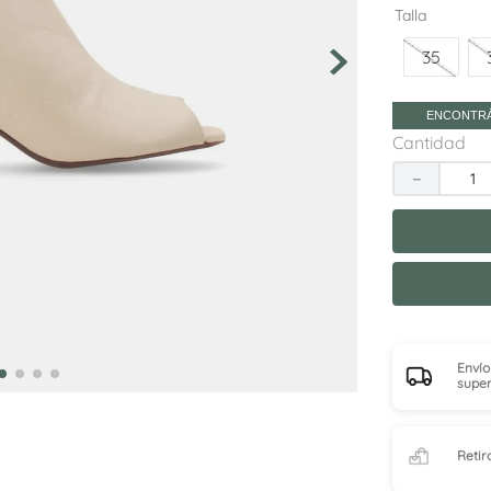
10
.
adelaida
Talla
35
ENCONTRÁ
Cantidad
－
Envío
super
Retir