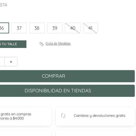
ESTA
36
37
38
39
40
41
Guía de Medidas
 TU TALLE
＋
COMPRAR
DISPONIBILIDAD EN TIENDAS
 gratis en compras
Cambios y devoluciones gratis
iores a $4.000