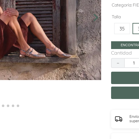
10
.
sneakers
Categoría
FI
Talla
35
ENCONTRÁ
Cantidad
－
Envío
super