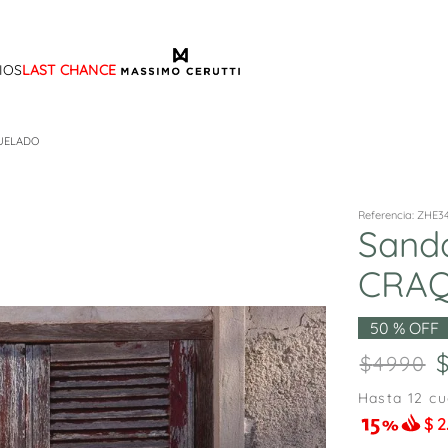
IOS
LAST CHANCE
TÉRMINOS MÁS BUSCADOS
1
.
sandalias
UELADO
2
.
mocasin
3
.
sandalia
Referencia
:
ZHE3
Sand
4
.
botas
CRA
5
.
zapato
6
.
cartera
50 %
OFF
7
.
ballerina
4990
8
.
adelaida
Hasta
12
cu
9
.
tina
$
2