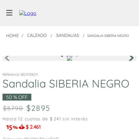
CALZADO
SANDALIAS
SANDALIA SIBERIA NEGRO
Referencia
:
B021108211
Sandalia SIBERIA NEGRO
50 %
OFF
2895
5790
Hasta
12
cuotas de $
241
sin interés
$
2.461