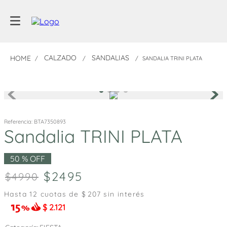
CALZADO
SANDALIAS
SANDALIA TRINI PLATA
Referencia
:
BTA7350893
Sandalia TRINI PLATA
50 %
OFF
2495
4990
Hasta
12
cuotas de $
207
sin interés
$
2.121