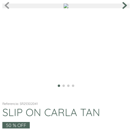
Referencia
:
SR25302041
SLIP ON CARLA TAN
50 %
OFF