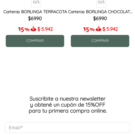
O/S
O/S
Carteras BORLINGA TERRACOTA
Carteras BORLINGA CHOCOLATE
MIX
6990
6990
$
5.942
$
5.942
COMPRAR
COMPRAR
Suscribite a nuestra newsletter
y obtené un cupón de 15%OFF
para tu primera compra online.