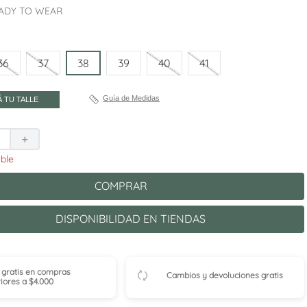
ADY TO WEAR
36
37
38
39
40
41
Guía de Medidas
 TU TALLE
＋
COMPRAR
DISPONIBILIDAD EN TIENDAS
 gratis en compras
Cambios y devoluciones gratis
iores a $4.000