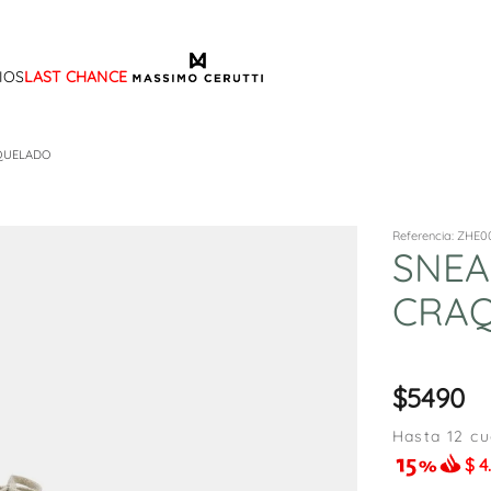
IOS
LAST CHANCE
TÉRMINOS MÁS BUSCADOS
1
.
sandalias
AQUELADO
2
.
mocasin
3
.
sandalia
Referencia
:
ZHE0
SNEA
4
.
botas
CRA
5
.
zapato
6
.
bota frange
7
.
cartera
5490
8
.
ballerina
Hasta
12
cu
9
.
tina
$
4