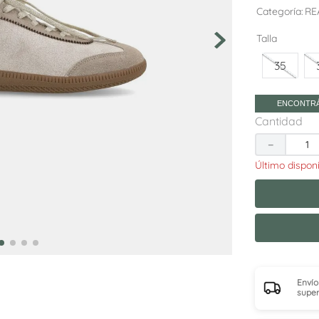
10
.
adelaida
Categoría
RE
Talla
35
ENCONTRÁ
Cantidad
－
Envío
super