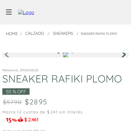
CALZADO
SNEAKERS
SNEAKER RAFIKI PLOMO
Referencia
:
ZRX6036528
SNEAKER RAFIKI PLOMO
50 %
OFF
2895
5790
Hasta
12
cuotas de $
241
sin interés
$
2.461