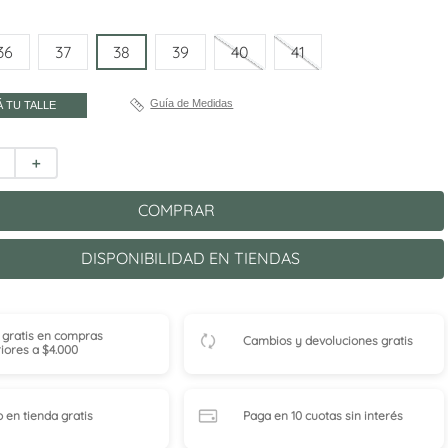
36
37
38
39
40
41
Guía de Medidas
 TU TALLE
＋
COMPRAR
DISPONIBILIDAD EN TIENDAS
 gratis en compras
Cambios y devoluciones gratis
iores a $4.000
o en tienda
gratis
Paga en 10 cuotas
sin interés