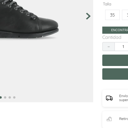
10
.
adelaida
Talla
35
ENCONTRÁ
Cantidad
－
Envío
super
Retir