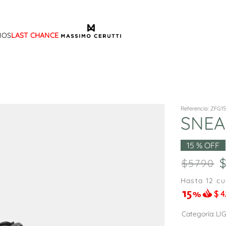
IOS
LAST CHANCE
TÉRMINOS MÁS BUSCADOS
1
.
sandalias
2
.
mocasin
3
.
sandalia
Referencia
:
ZFG15
SNEA
4
.
botas
5
.
zapato
15 %
OFF
6
.
bota frange
5790
7
.
cartera
Hasta
12
cu
$
4
8
.
ballerina
9
.
tina
Categoría
LI