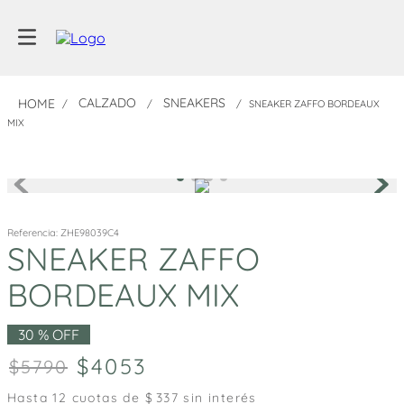
CALZADO
SNEAKERS
SNEAKER ZAFFO BORDEAUX
MIX
Referencia
:
ZHE98039C4
SNEAKER ZAFFO
BORDEAUX MIX
30 %
OFF
4053
5790
Hasta
12
cuotas de $
337
sin interés