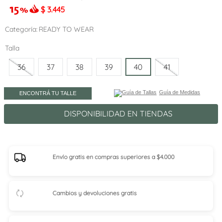
$
3.445
Categoría
READY TO WEAR
Talla
36
37
38
39
40
41
Guía de Medidas
ENCONTRÁ TU TALLE
DISPONIBILIDAD EN TIENDAS
Envío gratis en compras superiores a $4.000
Cambios y devoluciones gratis