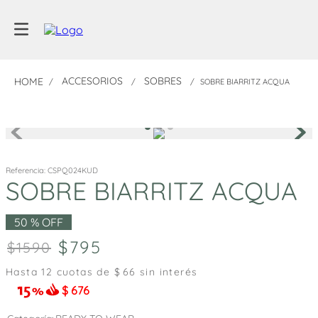
ACCESORIOS
SOBRES
SOBRE BIARRITZ ACQUA
Referencia
:
CSPQ024KUD
SOBRE BIARRITZ ACQUA
50 %
OFF
795
1590
Hasta
12
cuotas de $
66
sin interés
$
676