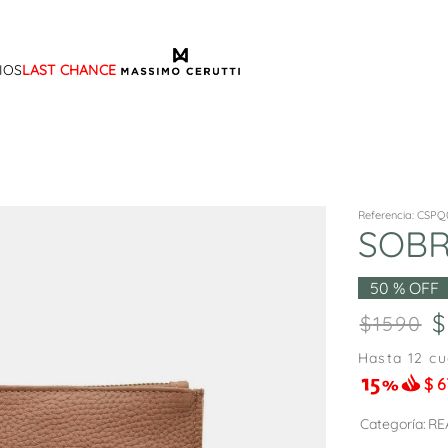
IOS
LAST CHANCE
TÉRMINOS MÁS BUSCADOS
1
.
sandalias
2
.
mocasin
3
.
sandalia
Referencia
:
CSPQ
SOBR
4
.
botas
5
.
zapato
50 %
OFF
6
.
cartera
1590
7
.
ballerina
Hasta
12
cu
$
6
8
.
tina
9
.
adelaida
Categoría
RE