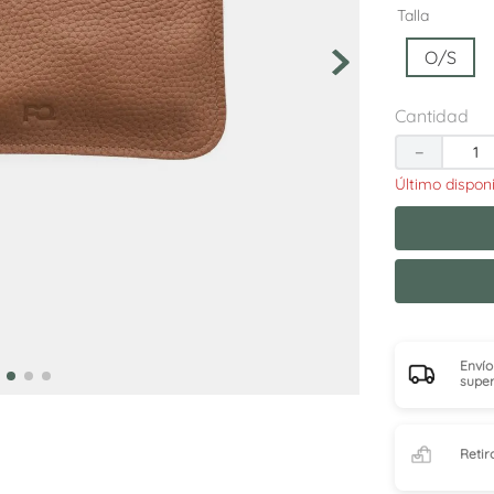
10
.
sneakers
Talla
O/S
Cantidad
－
Envío
super
Retir