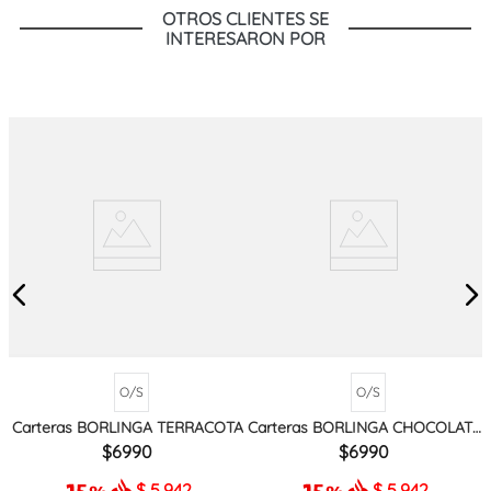
OTROS CLIENTES SE
INTERESARON POR
O/S
O/S
Carteras BORLINGA TERRACOTA
Carteras BORLINGA CHOCOLATE
MIX
6990
6990
$
5.942
$
5.942