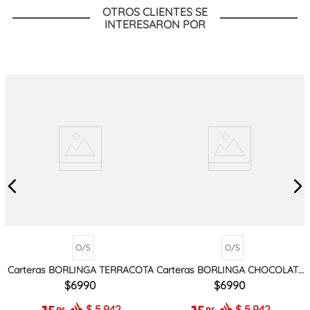
OTROS CLIENTES SE
INTERESARON POR
O/S
O/S
Carteras BORLINGA TERRACOTA
Carteras BORLINGA CHOCOLATE
MIX
6990
6990
$
5.942
$
5.942