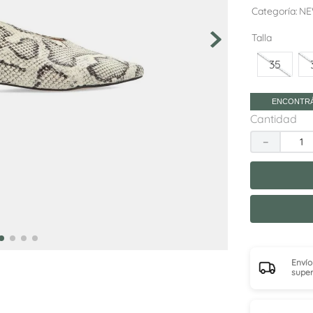
10
.
adelaida
Categoría
NE
Talla
35
ENCONTRÁ
Cantidad
－
Envío
super