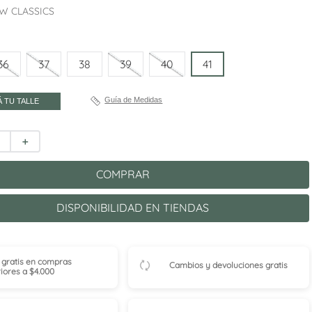
W CLASSICS
36
37
38
39
40
41
Guía de Medidas
 TU TALLE
＋
COMPRAR
DISPONIBILIDAD EN TIENDAS
 gratis en compras
Cambios y devoluciones gratis
iores a $4.000