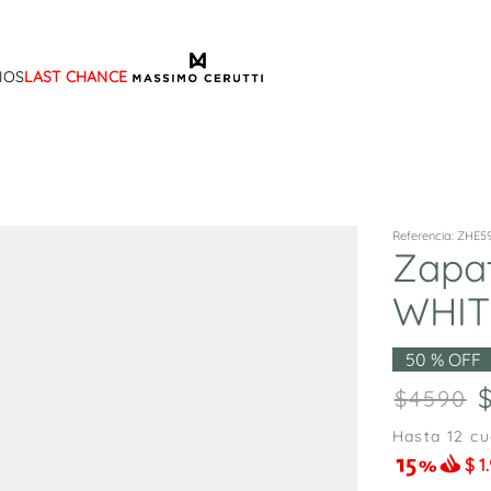
IOS
LAST CHANCE
TÉRMINOS MÁS BUSCADOS
1
.
sandalias
2
.
mocasin
3
.
sandalia
Referencia
:
ZHE5
Zapa
4
.
botas
WHIT
5
.
zapato
6
.
cartera
50 %
OFF
7
.
botin
4590
8
.
ballerina
Hasta
12
cu
9
.
tina
$
1