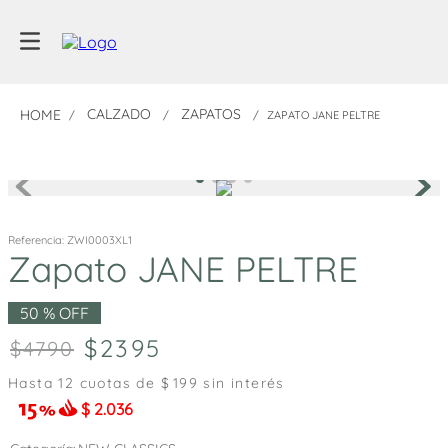
CALZADO
ZAPATOS
ZAPATO JANE PELTRE
Referencia
:
ZWI0003XL1
Zapato JANE PELTRE
50 %
OFF
2395
4790
Hasta
12
cuotas de $
199
sin interés
$
2.036