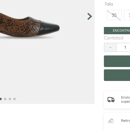
10
.
sneakers
Talla
35
ENCONTRÁ
Cantidad
－
Envío
super
Retir