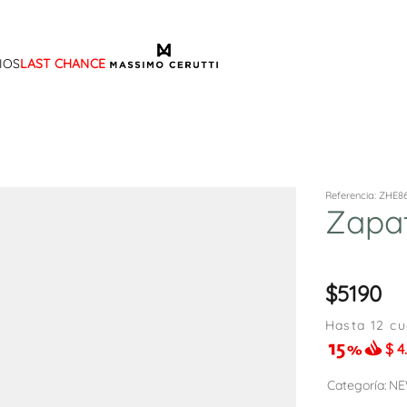
IOS
LAST CHANCE
TÉRMINOS MÁS BUSCADOS
1
.
sandalias
2
.
mocasin
3
.
sandalia
Referencia
:
ZHE8
Zapa
4
.
botas
5
.
zapato
6
.
cartera
5190
7
.
ballerina
Hasta
12
cu
$
4
8
.
adelaida
9
.
tina
Categoría
NE