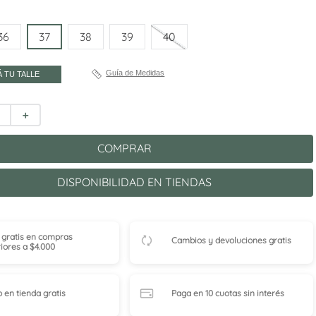
36
37
38
39
40
Guía de Medidas
 TU TALLE
＋
COMPRAR
DISPONIBILIDAD EN TIENDAS
 gratis en compras
Cambios y devoluciones gratis
iores a $4.000
o en tienda
gratis
Paga en 10 cuotas
sin interés