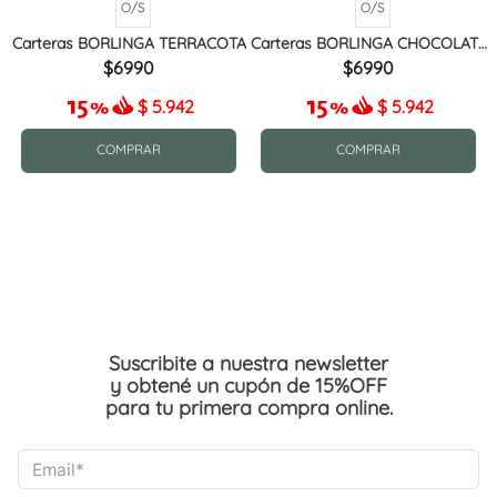
O/S
O/S
Carteras BORLINGA TERRACOTA
Carteras BORLINGA CHOCOLATE
MIX
6990
6990
$
5.942
$
5.942
COMPRAR
COMPRAR
Suscribite a nuestra newsletter
y obtené un cupón de 15%OFF
para tu primera compra online.