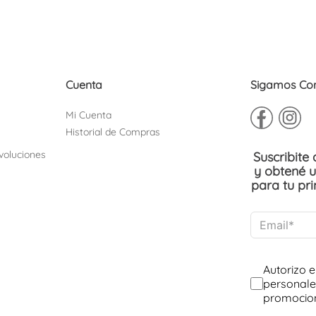
10
.
adelaida
Cuenta
Sigamos Co
Mi Cuenta
Historial de Compras
voluciones
Suscribite
y obtené 
para tu pr