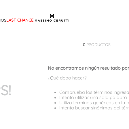
IOS
LAST CHANCE
TÉRMINOS MÁS BUSCADOS
1
.
sandalias
0
PRODUCTOS
2
.
mocasin
3
.
sandalia
No encontramos ningún resultado par
4
.
botas
¿Qué debo hacer?
5
.
zapato
S!
6
.
bota frange
Comprueba los términos ingres
Intenta utilizar una sola palabra
7
.
cartera
Utiliza términos genéricos en la
Intenta buscar sinónimos del té
8
.
ballerina
9
.
tina