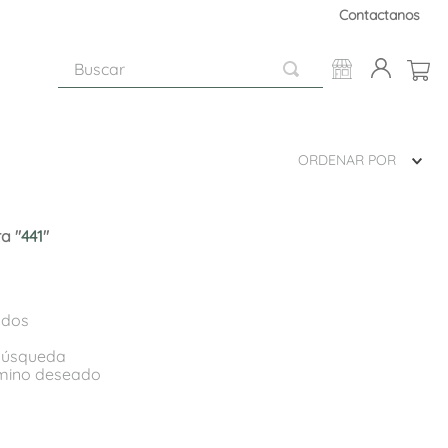
Contactanos
Buscar
ORDENAR POR
a "
441
"
ados
 búsqueda
rmino deseado