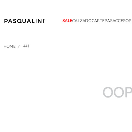
SALE
CALZADO
CARTERAS
ACCESOR
441
OOP