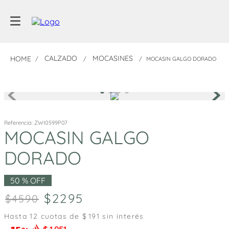
CALZADO
MOCASINES
MOCASIN GALGO DORADO
Referencia
:
ZWI0599P07
MOCASIN GALGO
DORADO
50 %
OFF
2295
4590
Hasta
12
cuotas de $
191
sin interés