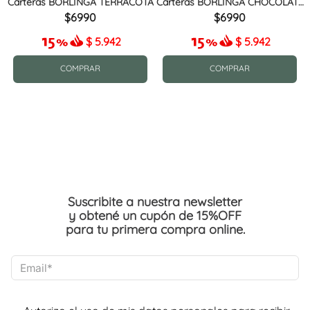
Carteras BORLINGA TERRACOTA
Carteras BORLINGA CHOCOLATE
MIX
6990
6990
$
5.942
$
5.942
COMPRAR
COMPRAR
Suscribite a nuestra newsletter
y obtené un cupón de 15%OFF
para tu primera compra online.