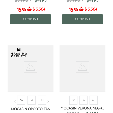
5990
4193
5990
4193
$
3.564
$
3.564
COMPRAR
COMPRAR
36
37
38
38
39
40
MOCASIN VERONA NEGRO
MOCASIN OPORTO TAN
CROCO CHAROL