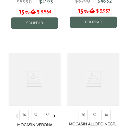
5790
4632
5990
4193
$
3.937
$
3.564
COMPRAR
COMPRAR
36
37
38
36
39
40
MOCASIN ALLORO NEGRO
MOCASIN VERONA