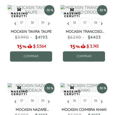
-
30 %
-
30 %
37
38
39
36
37
38
MOCASIN TAVIRA TAUPE
MOCASIN TRANCOSO
NEGRO CROCO
5990
4193
6290
4403
$
3.564
$
3.743
COMPRAR
COMPRAR
-
30 %
-
30 %
37
38
39
36
37
38
MOCASIN NAZARE
MOCASIN COIMBRA KHAKI
BORDEAUX