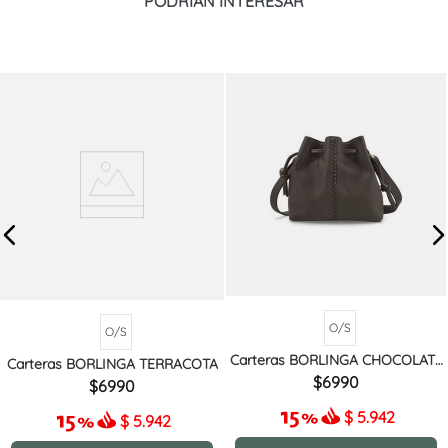
PODRÍAN INTERESAR
O/S
O/S
Carteras BORLINGA CHOCOLATE
Carteras BORLINGA TERRACOTA
MIX
6990
6990
$
5.942
$
5.942