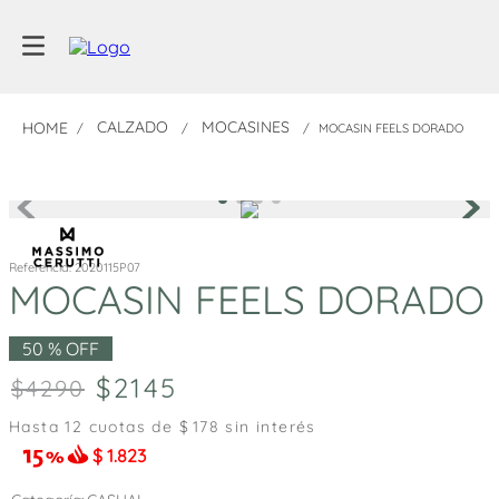
CALZADO
MOCASINES
MOCASIN FEELS DORADO
Referencia
:
2020115P07
MOCASIN FEELS DORADO
50 %
OFF
2145
4290
Hasta
12
cuotas de $
178
sin interés
$
1.823