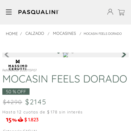
CALZADO
MOCASINES
MOCASIN FEELS DORADO
Referencia
:
2020115P07
MOCASIN FEELS DORADO
50 %
OFF
2145
4290
Hasta
12
cuotas de $
178
sin interés
$
1.823